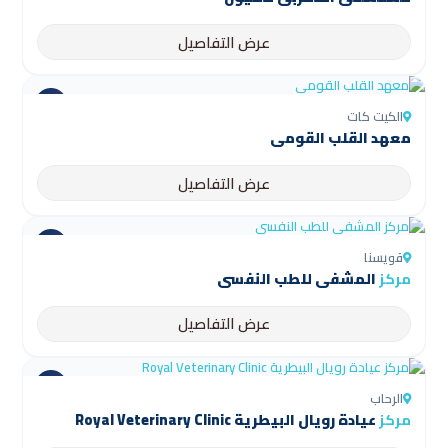
عرض التفاصيل
الكيت كات
معهد القلب القومي
عرض التفاصيل
قويسنا
مركز
المشفى للطب النفسي
عرض التفاصيل
الرحاب
مركز
عيادة رويال البيطرية Royal Veterinary Clinic