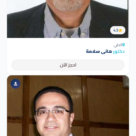
4.5
الدقي
دكتور
هانى سلامة
احجز الآن