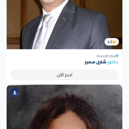
4.5
مصر الجديدة
دكتور
شارل سمير
احجز الآن