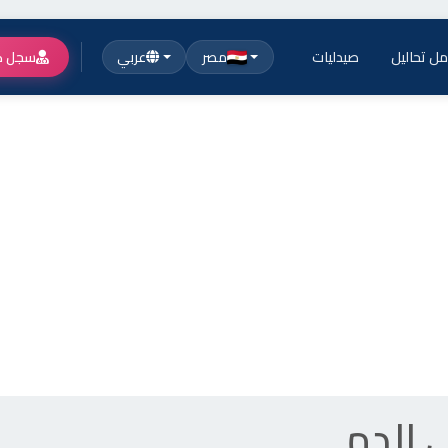
ل تحاليل
صيدليات
مصر
عربي
سجل ك
ي الدم