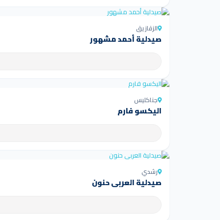
الزقازيق
صيدلية أحمد مشهور
جناكليس
اليكسو فارم
رشدي
صيدلية العربى حنون