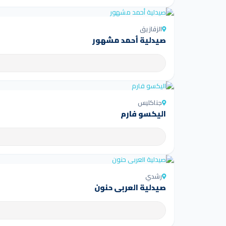
الزقازيق
صيدلية أحمد مشهور
جناكليس
اليكسو فارم
رشدي
صيدلية العربى حنون