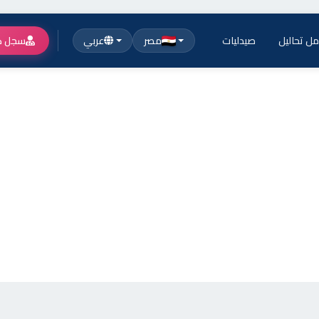
ل تحاليل
صيدليات
مصر
عربي
سجل ك