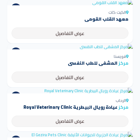
الكيت كات
معهد القلب القومي
عرض التفاصيل
قويسنا
مركز
المشفى للطب النفسي
عرض التفاصيل
الرحاب
مركز
عيادة رويال البيطرية Royal Veterinary Clinic
عرض التفاصيل