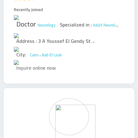
Recently Joined
Doctor
Specialized in :
Neurology
Adult Neurology
Pediatri
Address :
3 A Youssef El Gendy St.
،
City:
،
Cairo
Bab El Louk
Inquire online now