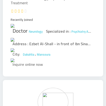
Treatment
Recently Joined
Doctor
Specialized in :
Neurology
Psychiatry
Addiction
Adul
Address :
Ezbet Al-Shall - in front of Ibn Sina Hospital
،
City:
،
Dakahlia
Mansoura
Inquire online now