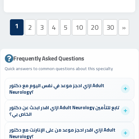
1
2
3
4
5
10
20
30
»
Frequently Asked Questions
Quick answers to common questions about this specialty
ازاي احجز موعد في نفس اليوم مع دكتور Adult
Neurology؟
تستطيع أن تدخل على موقع الدكتورز وتبحث عن دكاترة Adult
ازاي اقدر ابحث عن دكتور Adult Neurology تابع للتأمين
Neurology، اختار "اليوم" من المواعيد المتاحة في محدد البحث أعلى
الخاص بي؟
الصفحة واحجز في أقل من دقيقة.
يمكنك استخدام فلتر التأمين في صفحة البحث لإيجاد الأطباء
ازاي اقدر احجز موعد من على الإنترنت مع دكتور Adult
المتعاقدين مع شركة التأمين الخاصة بك، مما يوفر عليك تكاليف
Neurology؟
الكشف.