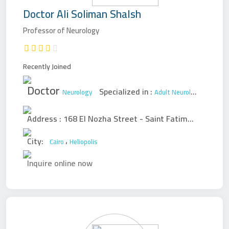
Doctor
Ali Soliman Shalsh
Professor of Neurology
Recently Joined
Doctor
Specialized in :
Neurology
Adult Neurology
Pediatri
Address :
168 El Nozha Street - Saint Fatima Square
،
City:
،
Cairo
Heliopolis
Inquire online now