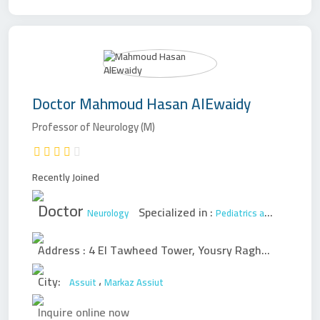
Doctor
Mahmoud Hasan AlEwaidy
Professor of Neurology (M)
Recently Joined
Doctor
Specialized in :
Neurology
Pediatrics and New Born
Address :
4 El Tawheed Tower, Yousry Ragheb Extension - Floor 3 - First of Sadat
City:
،
Assuit
Markaz Assiut
Inquire online now