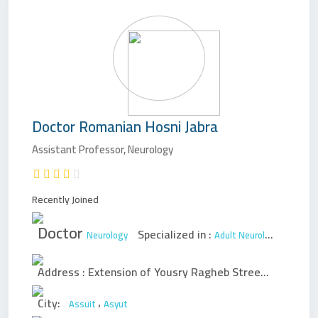
Doctor
Romanian Hosni Jabra
Assistant Professor, Neurology
Recently Joined
Doctor
Specialized in :
Neurology
Adult Neurology
Pediatri
Address :
Extension of Yousry Ragheb Street - First of Sadat - Dr. Ashraf Al Malakh Building - in front of Al Tawheed Towers - Third Floor
City:
،
Assuit
Asyut