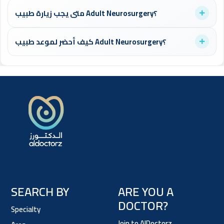
تختلف أعراض مشاكل Adult Neurosurgery حسب الحالة. من المهم
متى يجب زيارة طبيب Adult Neurosurgery؟
استشارة طبيب متخصص للحصول على تشخيص دقيق وعلاج مناسب.
يُنصح بزيارة طبيب Adult Neurosurgery عند ظهور أي أعراض مقلقة
كيف أحضر لموعد طبيب Adult Neurosurgery؟
أو للفحص الدوري الوقائي. لا تتردد في حجز موعد للاطمئنان على
صحتك.
احضر تقاريرك الطبية السابقة، قائمة بالأدوية التي تتناولها، واكتب
أسئلتك مسبقاً. هذا يساعد الطبيب على تقديم أفضل رعاية ممكنة.
SEARCH BY
ARE YOU A
DOCTOR?
Specialty
Join to AlDoctorz