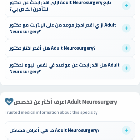
ازاي اقدر ابحث عن دكتور Adult Neurosurgery تابع
Neurosurgery، اختار "اليوم" من المواعيد المتاحة في محدد البحث
للتأمين الخاص بي؟
أعلى الصفحة واحجز في أقل من دقيقة.
يمكنك استخدام فلتر التأمين في صفحة البحث لإيجاد الأطباء
ازاي اقدر احجز موعد من على الإنترنت مع دكتور Adult
المتعاقدين مع شركة التأمين الخاصة بك، مما يوفر عليك تكاليف
Neurosurgery؟
الكشف.
سجل في موقع الدكتورز، ابحث عن الطبيب المناسب، اختر الموعد
هل أقدر اختار دكتور Adult Neurosurgery؟
المتاح، وأكد الحجز. ستصلك رسالة تأكيد فوراً.
نعم، يمكنك اختيار الطبيب بناءً على التقييمات، سنوات الخبرة،
هل اقدر ابحث عن مواعيد في نفس اليوم لدكتور Adult
المؤهلات، والموقع الجغرافي المناسب لك.
Neurosurgery؟
نعم، استخدم فلتر "اليوم" في البحث لعرض الأطباء المتاحين لنفس
اليوم. العديد من الأطباء يوفرون مواعيد طارئة.
اعرف أكثر عن تخصص Adult Neurosurgery
Trusted medical information about this specialty
ما هي أعراض مشاكل Adult Neurosurgery؟