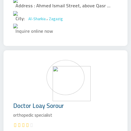
Address :
Ahmed Ismail Street, above Qasr El-Nil, El-Qawmiya Square
City:
،
Al-Sharkia
Zagazig
Inquire online now
Doctor
Loay Sorour
orthopedic specialist