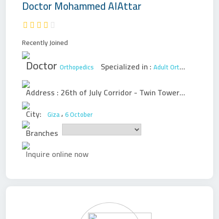
Doctor
Mohammed AlAttar
Recently Joined
Doctor
Specialized in :
Orthopedics
Adult Orthopedic Surgery
Address :
26th of July Corridor - Twin Towers - Sheikh Zayed
City:
،
Giza
6 October
Branches
Inquire online now