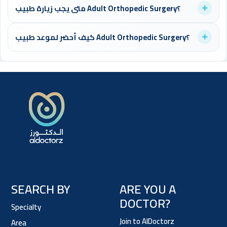
متى يجب زيارة طبيب Adult Orthopedic Surgery؟
المهم استشارة طبيب متخصص للحصول على تشخيص دقيق وعلاج
مناسب.
يُنصح بزيارة طبيب Adult Orthopedic Surgery عند ظهور أي أعراض
كيف أحضر لموعد طبيب Adult Orthopedic Surgery؟
مقلقة أو للفحص الدوري الوقائي. لا تتردد في حجز موعد للاطمئنان
على صحتك.
احضر تقاريرك الطبية السابقة، قائمة بالأدوية التي تتناولها، واكتب
أسئلتك مسبقاً. هذا يساعد الطبيب على تقديم أفضل رعاية ممكنة.
SEARCH BY
ARE YOU A
DOCTOR?
Specialty
Join to AlDoctorz
Area