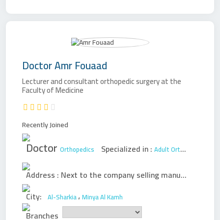
Doctor
Amr Fouaad
Lecturer and consultant orthopedic surgery at the
Faculty of Medicine
Recently Joined
Doctor
Specialized in :
Orthopedics
Adult Orthopedic Surgery
Address :
Next to the company selling manufactures above Abu Fouda for juices
City:
،
Al-Sharkia
Minya Al Kamh
Branches