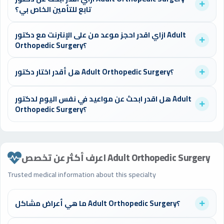
Orthopedic Surgery، اختار "اليوم" من المواعيد المتاحة في محدد
تابع للتأمين الخاص بي؟
البحث أعلى الصفحة واحجز في أقل من دقيقة.
يمكنك استخدام فلتر التأمين في صفحة البحث لإيجاد الأطباء
ازاي اقدر احجز موعد من على الإنترنت مع دكتور Adult
المتعاقدين مع شركة التأمين الخاصة بك، مما يوفر عليك تكاليف
Orthopedic Surgery؟
الكشف.
سجل في موقع الدكتورز، ابحث عن الطبيب المناسب، اختر الموعد
هل أقدر اختار دكتور Adult Orthopedic Surgery؟
المتاح، وأكد الحجز. ستصلك رسالة تأكيد فوراً.
نعم، يمكنك اختيار الطبيب بناءً على التقييمات، سنوات الخبرة،
هل اقدر ابحث عن مواعيد في نفس اليوم لدكتور Adult
المؤهلات، والموقع الجغرافي المناسب لك.
Orthopedic Surgery؟
نعم، استخدم فلتر "اليوم" في البحث لعرض الأطباء المتاحين لنفس
اليوم. العديد من الأطباء يوفرون مواعيد طارئة.
اعرف أكثر عن تخصص Adult Orthopedic Surgery
Trusted medical information about this specialty
ما هي أعراض مشاكل Adult Orthopedic Surgery؟
تختلف أعراض مشاكل Adult Orthopedic Surgery حسب الحالة. من