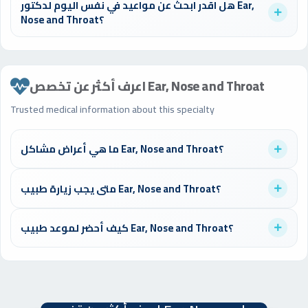
هل اقدر ابحث عن مواعيد في نفس اليوم لدكتور Ear,
المؤهلات، والموقع الجغرافي المناسب لك.
Nose and Throat؟
نعم، استخدم فلتر "اليوم" في البحث لعرض الأطباء المتاحين لنفس
اليوم. العديد من الأطباء يوفرون مواعيد طارئة.
اعرف أكثر عن تخصص Ear, Nose and Throat
Trusted medical information about this specialty
ما هي أعراض مشاكل Ear, Nose and Throat؟
تختلف أعراض مشاكل Ear, Nose and Throat حسب الحالة. من المهم
متى يجب زيارة طبيب Ear, Nose and Throat؟
استشارة طبيب متخصص للحصول على تشخيص دقيق وعلاج مناسب.
يُنصح بزيارة طبيب Ear, Nose and Throat عند ظهور أي أعراض مقلقة
كيف أحضر لموعد طبيب Ear, Nose and Throat؟
أو للفحص الدوري الوقائي. لا تتردد في حجز موعد للاطمئنان على
صحتك.
احضر تقاريرك الطبية السابقة، قائمة بالأدوية التي تتناولها، واكتب
أسئلتك مسبقاً. هذا يساعد الطبيب على تقديم أفضل رعاية ممكنة.