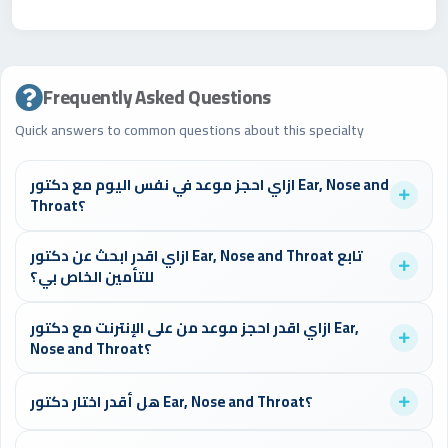
Frequently Asked Questions
Quick answers to common questions about this specialty
ازاي احجز موعد في نفس اليوم مع دكتور Ear, Nose and
Throat؟
تستطيع أن تدخل على موقع الدكتورز وتبحث عن دكاترة Ear, Nose
ازاي اقدر ابحث عن دكتور Ear, Nose and Throat تابع
and ThroatMarsa Matrouh، اختار "اليوم" من المواعيد المتاحة في
للتأمين الخاص بي؟
محدد البحث أعلى الصفحة واحجز في أقل من دقيقة.
يمكنك استخدام فلتر التأمين في صفحة البحث لإيجاد الأطباء
ازاي اقدر احجز موعد من على الإنترنت مع دكتور Ear,
المتعاقدين مع شركة التأمين الخاصة بك، مما يوفر عليك تكاليف
Nose and Throat؟
الكشف.
سجل في موقع الدكتورز، ابحث عن الطبيب المناسب، اختر الموعد
هل أقدر اختار دكتور Ear, Nose and Throat؟
المتاح، وأكد الحجز. ستصلك رسالة تأكيد فوراً.
نعم، يمكنك اختيار الطبيب بناءً على التقييمات، سنوات الخبرة،