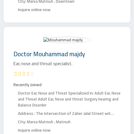
City:
،
Marsa Matrouh
Downtown
Inquire online now
Doctor
Mouhammad majdy
Ear, nose and throat specialist.
Recently Joined
Doctor
Specialized in:
Ear, Nose and Throat
Adult Ear, Nose
and Throat
Adult Ear, Nose and throat Surgery
Hearing and
Balance Disorder
Address :
The intersection of Zaher Jalal Street with Alam El Roum Street
City:
،
Marsa Matrouh
Matrouh
Inquire online now